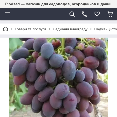
Plodsad — магазин для садоводов, огородников и дачнико
Товари та послуги
Саджанці винограду
Саджанці сто