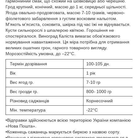
гармонійний смак, що схожий на шовковицю або черешню.
Грод крупний, конічний, масою до 1 кг, середньої щільності.
Ягода овально-продовговата, масою 7-10 грамів, червоно-
фіолетового забарвлення з густим восковим нальотом.
М'якоть м'ясиста, соковита, шкірка під час їжі не відчувається.
Кусти сильнорослі з шпалерою квіткою. Горошіння не
спостерігалося. Виноград Каліста вимагає обов'язкового
нормування навантаження. Ця міра потрібна для отримання
великих ошатних грон, гарного товарного вигляду.
Морозостійкість умовна, до –22°С.
Термін дозрівання
100-105 дн.
Вік
1 рік
Вес ягод гр.
7-10 гр
Вес грозди гр.
800- 1000 гр
Різновид саджанців
Корнесочний
Мін. температура
-22°C
•Відправки здійснюються всією територією України компанією
«Нова Пошта».
•Коженець сажанець маркується биркою з назвою сорту.
•Ращення з відкритою кореневою системою зволожуються в