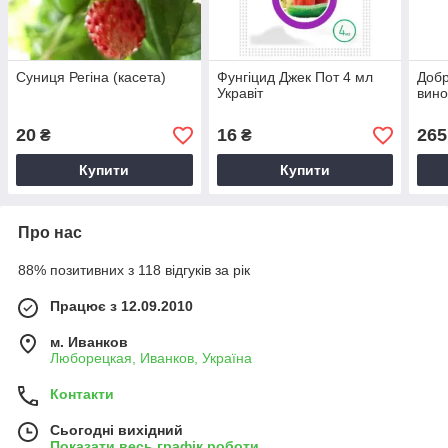
Суниця Регіна (касета)
Фунгіцид Джек Пот 4 мл
Добр
Укравіт
вино
20
16
265
₴
₴
Купити
Купити
Про нас
88% позитивних з 118 відгуків за рік
Працює з 12.09.2010
м. Иванков
Люборецкая, Иванков, Україна
Контакти
Сьогодні вихідний
Показати весь графік роботи