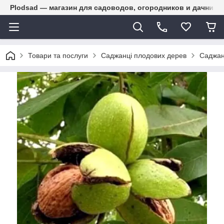
Plodsad — магазин для садоводов, огородников и дачнико
Товари та послуги
Саджанці плодових дерев
Саджанц