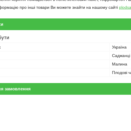
формацію про інші товари Ви можете знайти на нашому сайті
plods
ки
бути
к
Україна
Саджанці
Малина
Плодові ч
ля замовлення