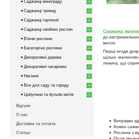
Саджанці винограду
Саджанці троянд
Саджанці гортензії
Саджанці хвойних рослин
Саджанці малин
до екстремальних
В'юнкі рослини
високі.
Багаторічні рослини
Перші ягоди дозр
щільні, малиново-
Декоративні дерева
лежину, що сприя
Декоративні чагарники
Насіння
Все для саду та городу
Цибулини та бульби квітів
Відгуки
О нас
Виправки зд
Доставка та оплата
Кожен сажан
Статьи
Рослини з в
Після зволо