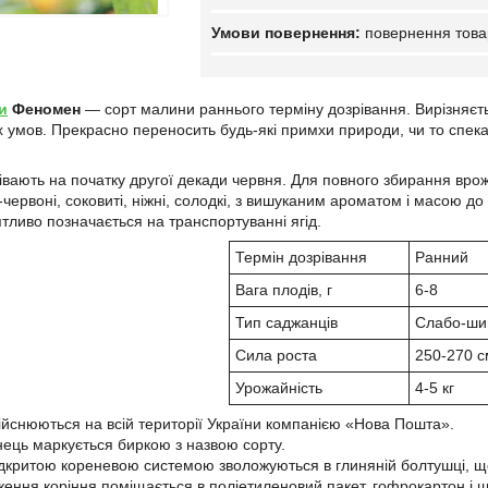
повернення това
и
Феномен
— сорт малини раннього терміну дозрівання. Вирізняєт
 умов. Прекрасно переносить будь-які примхи природи, чи то спека
івають на початку другої декади червня. Для повного збирання врожа
червоні, соковиті, ніжні, солодкі, з вишуканим ароматом і масою до
тливо позначається на транспортуванні ягід.
Термін дозрівання
Ранний
Вага плодів, г
6-8
Тип саджанців
Слабо-ши
Сила роста
250-270 с
Урожайність
4-5
ійснюються на всій території України компанією «Нова Пошта».
ець маркується биркою з назвою сорту.
ідкритою кореневою системою зволожуються в глиняній болтушці, щ
ження коріння поміщається в поліетиленовий пакет, гофрокартон і щ