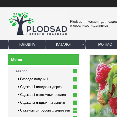
Plodsad — магазин для садо
огородников и дачников
ГОЛОВНА
КАТАЛОГ
ПРО НАС
Каталог
Розсада полуниці
Саджанці плодових дерев
Саджанці екзотичних рослин
Саджанці ягідних чагарників
Саженцы цитрусовых деревьев