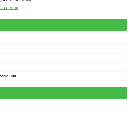
ad.com.ua
агарники