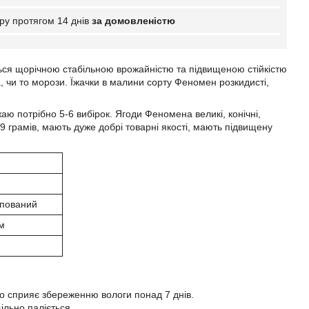
ру протягом 14 днів
за домовленістю
ься щорічною стабільною врожайністю та підвищеною стійкістю
, чи то морози. Їжачки в малини сорту Феномен розкидисті,
ю потрібно 5-6 вибірок. Ягоди Феномена великі, конічні,
 9 грамів, мають дуже добрі товарні якості, мають підвищену
пований
м
 кг
о сприяє збереженню вологи понад 7 днів.
ільно паліється.