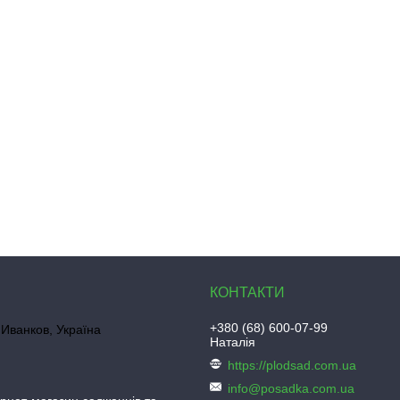
+380 (68) 600-07-99
Иванков, Україна
Наталія
https://plodsad.com.ua
info@posadka.com.ua