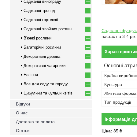
Саджанці винограду
Саджанці троянд
Саджанці гортензії
Саджанці хвойних рослин
Саджанці фундук
настає на 3-4 рі
В'юнкі рослини
Багаторічні рослини
Характеристи
Декоративні дерева
Основні атри
Декоративні чагарники
Насіння
Країна виробни
Все для саду та городу
Культура
Цибулини та бульби квітів
Життєва форма
Тип продукції
Відгуки
О нас
Інформація д
Доставка та оплата
Статьи
Ціна:
85 ₴