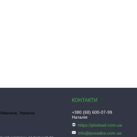
+380 (68) 600-07-99
Иванков, Україна
Наталія
https://plodsad.com.ua
info@posadka.com.ua