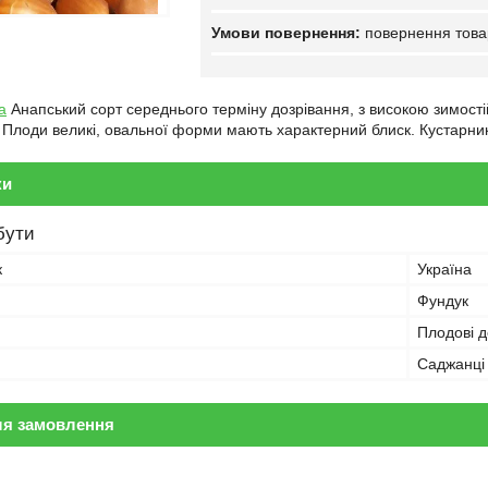
повернення това
а
Анапський сорт середнього терміну дозрівання, з високою зимості
к. Плоди великі, овальної форми мають характерний блиск. Кустарник
ки
бути
к
Україна
Фундук
Плодові 
Саджанці
ля замовлення