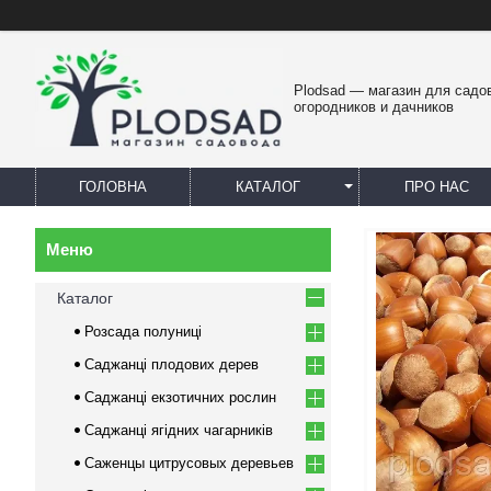
Plodsad — магазин для садо
огородников и дачников
ГОЛОВНА
КАТАЛОГ
ПРО НАС
Каталог
Розсада полуниці
Саджанці плодових дерев
Саджанці екзотичних рослин
Саджанці ягідних чагарників
Саженцы цитрусовых деревьев