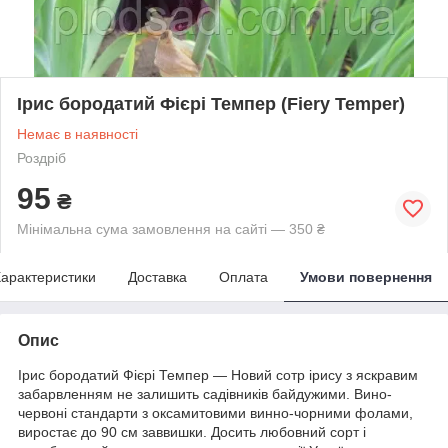
Ірис бородатий Фієрі Темпер (Fiery Temper)
Немає в наявності
Роздріб
95
₴
Мінімальна сума замовлення на сайті — 350 ₴
арактеристики
Доставка
Оплата
Умови повернення
Опис
Ірис бородатий Фієрі Темпер — Новий сотр ірису з яскравим
забарвленням не залишить садівників байдужими. Вино-
червоні стандарти з оксамитовими винно-чорними фолами,
виростає до 90 см заввишки. Досить любовний сорт і