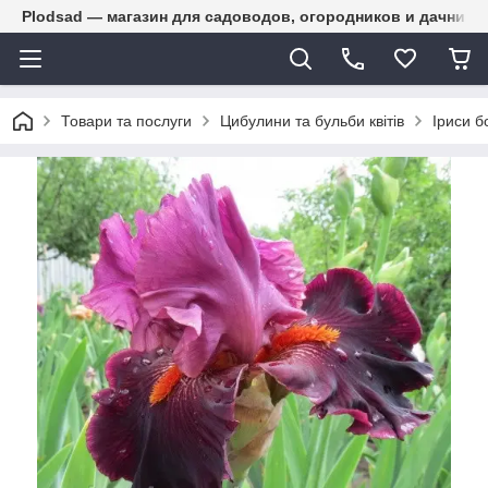
Plodsad — магазин для садоводов, огородников и дачнико
Товари та послуги
Цибулини та бульби квітів
Іриси б