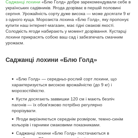
Саджанці лохини
«Блю Голд» добре зарекомендували себе в
українських садівників. Ягода дозріває в першій половині
серпня. Урожайність сорту дуже висока — може досягати 9 кг
з одного куща. Морозиста лохина «Блю Голд», яку пропонує
купити наш інтернет-магазин, має гідні смакові якості.
Солодкість ягоди набирають у момент дозрівання. Кустарці
лохини прикрасять собою ваш сад і забезпечать смачним
урожаєм.
Саджанці лохини «Блю Голд»
«Блю Голд» — середньо-рослий сорт лохини, що
характеризується високою врожайністю (до 9 кг) і
морозостійкістю.
Кусти досягають заввишки 120 см і мають безліч
пагонів — їх обов'язково потрібно регулярно
прорізувати.
Ягоди вирізняються середнім розміром, темно-синім
кольорів і гарними смаковими показниками.
Саджанці лохини «Блю Голд» постачаються в