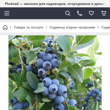
Plodsad — магазин для садоводов, огородников и дачнико
Товари та послуги
Саджанці ягідних чагарників
Садж