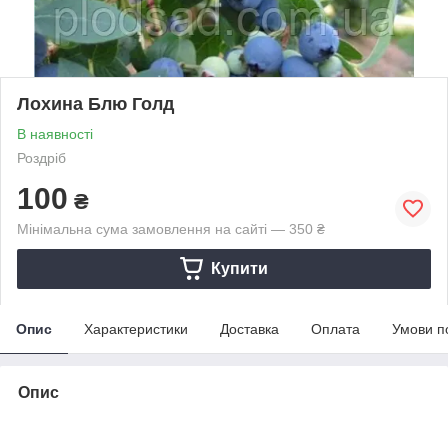
Лохина Блю Голд
В наявності
Роздріб
100
₴
Мінімальна сума замовлення на сайті — 350 ₴
Купити
Опис
Характеристики
Доставка
Оплата
Умови п
Опис