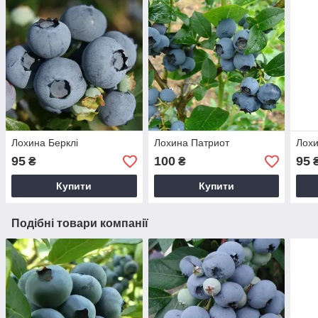
Лохина Берклі
Лохина Патриот
Лох
95
100
95
₴
₴
Купити
Купити
Подібні товари компанії