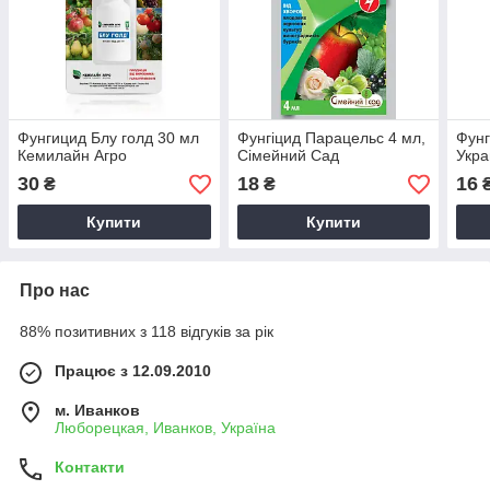
Фунгицид Блу голд 30 мл
Фунгіцид Парацельс 4 мл,
Фунг
Кемилайн Агро
Сімейний Сад
Укра
30
18
16
₴
₴
Купити
Купити
Про нас
88% позитивних з 118 відгуків за рік
Працює з 12.09.2010
м. Иванков
Люборецкая, Иванков, Україна
Контакти