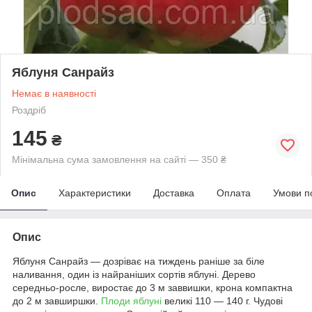
Яблуня Санрайз
Немає в наявності
Роздріб
145
₴
Мінімальна сума замовлення на сайті — 350 ₴
Опис
Характеристики
Доставка
Оплата
Умови п
Опис
Яблуня Санрайз — дозріває на тиждень раніше за біле
наливання, один із найраніших сортів яблуні. Дерево
середньо-росле, виростає до 3 м заввишки, крона компактна
до 2 м завширшки.
Плоди яблуні
великі 110 — 140 г. Чудові