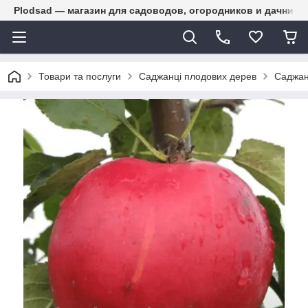
Plodsad — магазин для садоводов, огородников и дачнико
Товари та послуги
Саджанці плодових дерев
Саджан