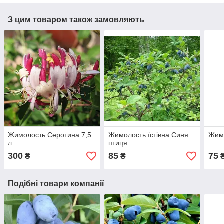
З цим товаром також замовляють
Жимолость Серотина 7,5
Жимолость їстівна Синя
Жим
л
птиця
300
85
75
₴
₴
Подібні товари компанії