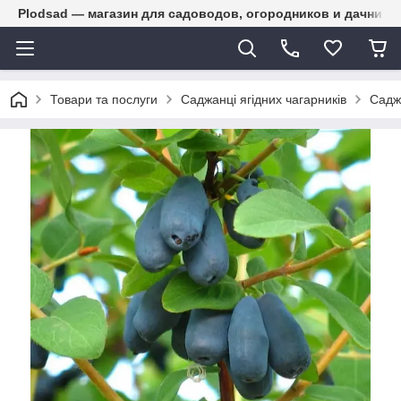
Plodsad — магазин для садоводов, огородников и дачнико
Товари та послуги
Саджанці ягідних чагарників
Саджа