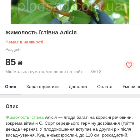
Жимолость їстівна Алісія
Немає в наявності
Роздріб
85
₴
Мінімальна сума замовлення на сайті — 350 ₴
Опис
Характеристики
Доставка
Оплата
Умови п
Опис
Жимолость їстівна
Алісія — ягоди багаті на корисні речовини,
зокрема вітамін С. Сорт середнього терміну дозрівання (тріття
декада червня). У плодоношення вступає на другий рік після
висаджування. Кущ низькозрослий, до 110 см, розкидистий.