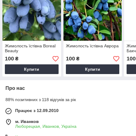
Жимолость їстівна Boreal
Жимолость їстівна Аврора
Жимо
Beauty
Бакч
100
100
100
₴
₴
Купити
Купити
Про нас
88% позитивних з 118 відгуків за рік
Працює з 12.09.2010
м. Иванков
Люборецкая, Иванков, Україна