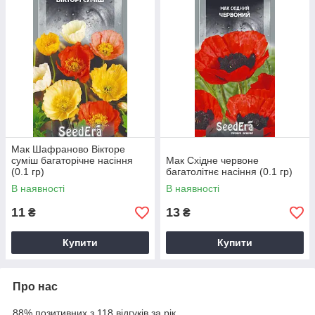
через 8-10 тижнів після посіву і триває кілька тижнів.
Мак Шафраново Вікторе
суміш багаторічне насіння
Мак Східне червоне
(0.1 гр)
багатолітнє насіння (0.1 гр)
В наявності
В наявності
11
13
₴
₴
Купити
Купити
Про нас
88% позитивних з 118 відгуків за рік