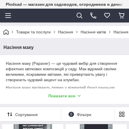
Plodsad — магазин для садоводов, огородников и дачнико
Товари та послуги
Насіння
Насіння квітів
Насіння
Насіння маку
Насіння маку (Papaver) — це чудовий вибір для створення
ефектних квіткових композицій у саду. Мак відомий своїми
великими, яскравими квітами, які привертають увагу і
створюють чудовий акцент на клумбах.
Насіння маку висівають прямо у відкритий ґрунт ранньою
весною або восени. Мак надає перевагу сонячним місцям і
Показати все
добре дренованому ґрунту. Насіння висівають поверхнево,
злегка притискаючи їх до ґрунту, але не засипаючи землею.
Підтримуйте ґрунт вологим до появи сходів. Відстань між
Сортування
0
Фільтри
рослинами повинна становити близько 20-30 см.
Для успішного росту мак потребує помірного поливу та
регулярного розпушування ґрунту. Цвітіння починається