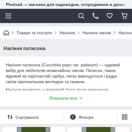
Plodsad — магазин для садоводов, огородников и дачнико
Товари та послуги
Насіння
Насіння овочів
Насінн
Насіння патисона
Насіння патисона (Cucurbita pepo var. patisson) — чудовий
вибір для любителів незвичайних овочів. Патисон, також
відомий як тарілчастий гарбуз, легко вирощується і радує
своїм оригінальним виглядом та смаком.
Насіння висівають у відкритий ґрунт після закінчення
заморозків. Для успішного росту патисон надає перевагу
Показати все
сонячним місцям і родючому, добре дренованому ґрунту.
Висаджують на глибину 2-3 см, з відстанню 60-70 см між
рослинами.
Сортування
0
Фільтри
Патисон потребує регулярного поливу, прополювання та
внесення добрив. Плоди збирають, коли вони досягають 7-10
см у діаметрі. Молоді плоди мають найкращий смак і