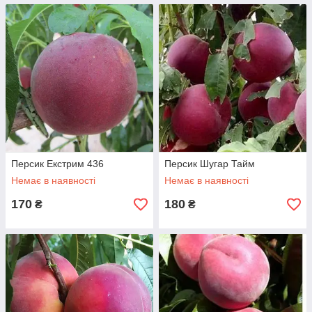
Персик Екстрим 436
Персик Шугар Тайм
Немає в наявності
Немає в наявності
170
180
₴
₴