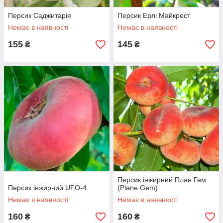
Персик Саджитарія
Персик Ерлі Майкрест
Немає в наявності
Немає в наявності
155
145
₴
₴
Персик інжирний План Гем
Персик інжирний UFO-4
(Plane Gem)
Немає в наявності
Немає в наявності
160
160
₴
₴