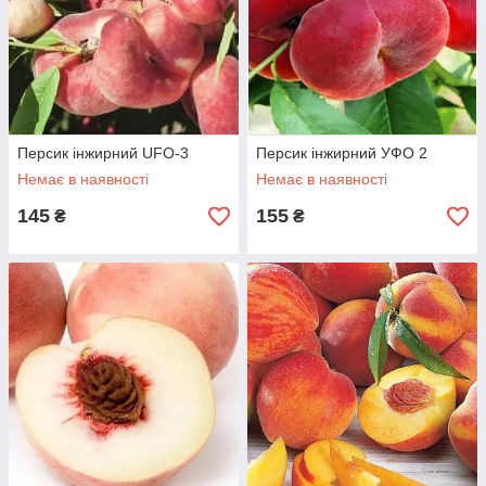
Персик інжирний UFO-3
Персик інжирний УФО 2
Немає в наявності
Немає в наявності
145
155
₴
₴