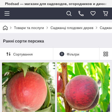
Plodsad — магазин для садоводов, огородников и дачнико
Товари та послуги
Саджанці плодових дерев
Саджан
Ранні сорти персика
Сортування
0
Фільтри