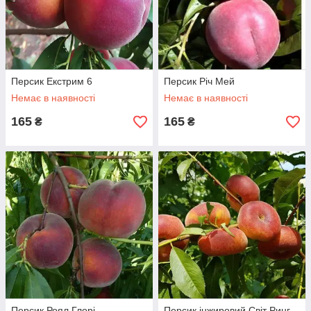
Персик Екстрим 6
Персик Річ Мей
Немає в наявності
Немає в наявності
165
165
₴
₴
Персик Роял Глорі
Персик інжировий Світ Ринг