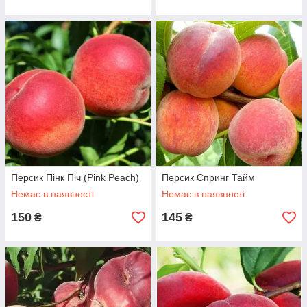
Персик Пінк Піч (Pink Peach)
Персик Спринг Тайм
Немає в наявності
Немає в наявності
150
145
₴
₴